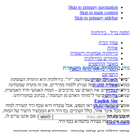
Skip to primary navigation
Skip to main content
Skip to primary sidebar
תלמה בריל - כירולוגיה
עמוד הבית
אודות
כירולוגיה אבחונית ויישומית
מחקרים בכירולוגיה
מאוצר ההדפסים
מהי כירולוגיה אבחונית ויישומית
הספר "כף היד כראי הנפש"
התפרסם
"
כירו
" היא מלה יוונית שפירושה "יד". כירולוגיה היא התורה העוסקת
מאמרים קצרים
במה שאומרת היד, במה שניתן ללמוד מהידיים. אין זה מקרה שמבחינה
שאלות נפוצות
ביולוגית מייחדים את האדם שני מרכיבים – המוח האנושי והיד האנושית.
תגובות
שניהם מהווים ביטוי ל"מותר האדם מן הבהמה", ככתוב במקורותינו.
צור קשר
English Site
אומרים שהעיניים הן ראי הנפש, אבל עובדה היא שכף היד קשורה למוח
Show Search
יותר מכל איבר אחר, כולל העיניים. כף היד היא המכשיר הישיר של המוח,
וזו כנראה הסיבה לכך שכל דבר הנמצא בתודעתנו, גם אם איננו ערים לו,
חיפוש באתר
מוצא את ביטויו בצורה כלשהיא בכף היד.
Hide Search
אבחון כירולוגי הוא אבחון אישיותי, שמטרתו פיתוח תובנה ומודעות