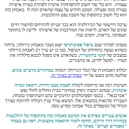
עצמית. הוא כלי עזר חשוב להתפתחות אישית ולפתרון בעיות אישיות
בצורה בונה ופעילה. המבט החדש על עצמו שהאדם זוכה לו באבחון כזה
הוא כלי חשוב בתקופות של חשבון נפש והתלבטות.
ערכה היישומי של הכירולוגיה הוא בכך שניתן להתייחס למישורי חיים
שונים של האדם, לראות את המורכבות של אישיותו ולייעץ לו בתחומי
תעסוקה, בריאות, יחסים ועוד.
מנסיוני למדתי שגם
טיפול פסיכותרפי
יוצא נשכר מאבחון כירולוגי, בייחוד
כשהוא נעשה בתחילתו של הטיפול. כמו כן יש ערך רב לאבחון כירולוגי
במצבים של
קושי בתקשורת,
כשהאדם אינו מסוגל לבטא מילולית את
קשייו – למשל ילדים, או מתבגרים.
יכולתו האבחונית של הכלי הכירולגי הוכחה
במחקרים מדעיים שונים.
שלושה מהם בוצעו על ידי
ונסקרים באתר זה.
חשיבות רבה אני מייחסת ליכולת
לאבחן מצבי חרדה, דיכאון ונטייה
אובדנית
, שבהם רכשתי ניסיון במחקרי בבית החולים לחולי נפש
"אברבנאל" . בכנסי הפסיכולוגים החינוכיים בהם השתתפתי כמנחה,
העברתי סדנאות בנושאים אלו. הנושא עורר עניין ויכולתי להיווכח בצורך
הגדול של המטפלים בכלי אבחוני מסייע נוסף.
אנשים צעירים מפיקים את המיטב מאבחון כזה בתקופות של התלבטות
בבחירת דרך חייהם, תחומי לימוד והתאמה מקצועית. ראה גם בעמוד
"מאמרים קצרים" באתר זה.