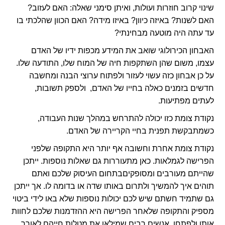
שינוי קרוב חוזרות ועולות, ואיתן סימני שאלה: האם לעזוב?
האם לשנות? באיזה כיוון? באיזו מידה? האם הכוון שהלכתי בו
עד עתה היה מוטעה מבחינתי?
האבחון הכירולוגי שואב את המידע מכפות ידיו של האדם
עצמו, משום שהן השתקפות חיה של המוח שלו, התודעה שלו.
על כן אבחון כזה עשוי לעזור ולפתוח ערוצי הבנה ומחשבה
חדשים בזמנים כאלה בחייו של האדם, ולספק תשובות,
לעתים מפתיעות.
נקודת צומת כזו יכולה להתרחש במהלך שנות העבודה,
כשמתבקשת תפנית בחיי הקריירה של האדם.
נקודת צומת אחרת וחשובה אף יותר היא התקופה שלפני
הפרישה לגמלאות. כאן מתעוררות גם שאלות נוספות. ייתכן
שהייתם מעורבים ומסופקיםבתחום העיסוק שלכם ואתם
תוהים איך להמשיך ולתרום באותו שדה או בדומה לו. אך ייתכן
גם שתמיד חשתם שיש לכם יכולות נוספות שלא באו לידי ביטוי
מספיק והתקופה שלאחר הפרישה היא ההזדמנות שלכם לחוות
אותן ולפתחן. אנשים רבים שמילאו את מטלות חייהם לאורך