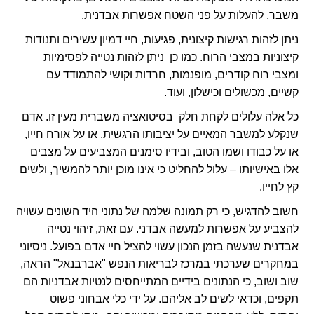
משבר, להעלות על פני השטח אפשרות אבדנית.
ניתן לזהות רגישות קיצונית, פגיעות, חיי דמיון עשירים ותנודות
קיצוניות במצבי הרוח. כמו כן ניתן לזהות נטייה לפסימיות
ומצבי רוח קודרים, מופנמות, חרדות וקושי להתמודד עם
קשיים, מכשולים וכישלון, ועוד.
כל אלה עלולים לקחת חלק בסיטואציה משברית מעין זו. אדם
שנקלע למשבר המאיים על יציבותו הרגשית, או על אורח חייו,
או על כבודו ושמו הטוב, ובידיו סימנים המצביעים על מצבים
אלו באישיותו – עלול להחליט כי אינו מוכן יותר להמשיך, ולשים
קץ לחייו.
חשוב להדגיש, כי רק תמונה שלמה של נתוני היד השונים עשויה
להצביע על אפשרות למעשה אבדני. עם זאת, זיהוי נטייה
אבדנית שנעשה בזמן הנכון עשוי להציל חיי אדם בפועל. ניסיוני
במחקרים שערכתי במרכז לבריאות הנפש "אברבנאל" הראה,
שוב ושוב, כי הנתונים בידיים המתייחסים לנטיות אבדניות הם
תקפים, וכדאי לשים לב אליהם. על ידי כלי אבחוני פשוט