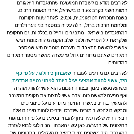
לא רבים מודעים לעובדה המזעזעת שהתאבדות היא גורם
המוות השני בקרב צעירים בישראל, אחרי תאונות דרכים.
בשנה הנוכחית הטראומטית, 2024, לאחר שנות הקורונה
ומלחמת חרבות ברזל, חלה עלייה במספר בני נוער וילדים
המתאבדים בישראל, מתבגרים וחיילים בכלל זה. גם התקופה
שלקראת גיל הפרישה ולפני שלב הזקנה מהווה צומת רגיש
אפשרי למעשה התאבדות. הערכת מומחים היא שמספר
המקרים שאינם מדווחים גדול פי עשרה מאשר מספר המקרים
המדווחים.
לא רבים גם מודעים לעובדה
שאבחון כירולוגי, על פי כף
היד, עשוי להוות אמצעי יעיל ביותר לזיהוי נטייה אבדנית
,
וכשהוא נעשה בזמן, ובצורה הנכונה, הוא עשוי להוות אזהרה
ואף מניעה למעשה כזה. אדם עשוי לחצות את תקופת המשבר
ולהמשיך בחייו. במשרד החינוך מתריעים על סימני סיכון
ומבקשים להכשיר מורים שיודרכו וידריכו לזהות סימנים אלה.
הבעיה היא שלא תמיד ניתן להבחין בסימנים על פי ההתנהגות
החיצונית של הנער/ה. כאן עשוי האבחון הכירולוגי לבוא לעזרת
המערכת. היד משקפת נטיות למצבים העלולים, בתקופות של