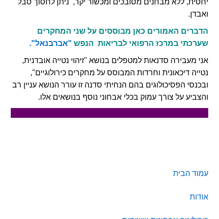
יחסית, ללא מבחנים מסובכים ומכשור יקר, ניתן לחסוך סבל
ואבדן.
הדברים האמורים כאן מבוססים על שני המחקרים
שערכתי במרכז הרפואי לבריאות הנפש
"אברבנאל".
אני מעבירה סדנאות למטפלים בנושא "זיהוי נטייה אובדנית,
נטייה דיכאונית וחרדות המבוסס על מחקרים כירולוגיים",
ובכנסי הפסיכולוגים בהם הנחיתי סדנה זו עורר הנושא עניין רב
והצביע על צורך עמוק בכלי אבחוני נוסף בנושאים אלו.
סרגל
עמוד הבית
צדדי
אודות
ראשי