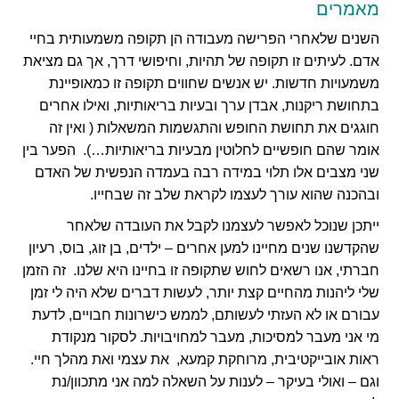
מאמרים
השנים שלאחרי הפרישה מעבודה הן תקופה משמעותית בחיי
אדם. לעיתים זו תקופה של תהיות, וחיפושי דרך, אך גם מציאת
משמעויות חדשות. יש אנשים שחווים תקופה זו כמאופיינת
בתחושת ריקנות, אבדן ערך ובעיות בריאותיות, ואילו אחרים
חוגגים את תחושת החופש והתגשמות המשאלות ( ואין זה
אומר שהם חופשיים לחלוטין מבעיות בריאותיות…). הפער בין
שני מצבים אלו תלוי במידה רבה בעמדה הנפשית של האדם
ובהכנה שהוא עורך לעצמו לקראת שלב זה שבחייו.
ייתכן שנוכל לאפשר לעצמנו לקבל את העובדה שלאחר
שהקדשנו שנים מחיינו למען אחרים – ילדים, בן זוג, בוס, רעיון
חברתי, אנו רשאים לחוש שתקופה זו בחיינו היא שלנו. זה הזמן
שלי ליהנות מהחיים קצת יותר, לעשות דברים שלא היה לי זמן
עבורם או לא העזתי לעשותם, לממש כישרונות חבויים, לדעת
מי אני מעבר למסיכות, מעבר למחויבויות. לסקור מנקודת
ראות אובייקטיבית, מרוחקת קמעא, את עצמי ואת מהלך חיי.
וגם – ואולי בעיקר – לענות על השאלה למה אני מתכוון/נת