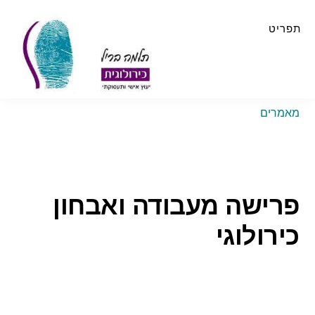
Skip
Skip
to
to
תפריט
primary
main
sidebar
content
מאמרים
פרישה מעבודה ואבחון
כירולוגי